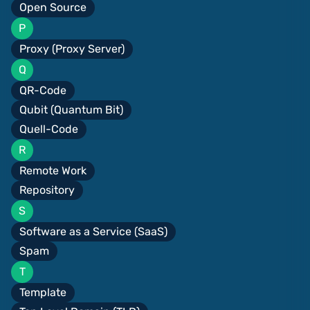
Open Source
P
Proxy (Proxy Server)
Q
QR-Code
Qubit (Quantum Bit)
Quell-Code
R
Remote Work
Repository
S
Software as a Service (SaaS)
Spam
T
Template