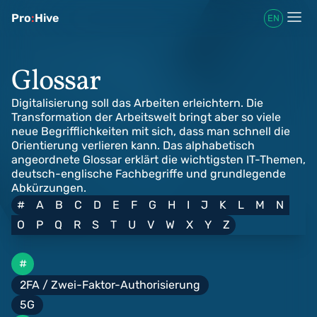
Pro
:
Hive
EN
Glossar
Digitalisierung soll das Arbeiten erleichtern. Die
Transformation der Arbeitswelt bringt aber so viele
neue Begrifflichkeiten mit sich, dass man schnell die
Orientierung verlieren kann. Das alphabetisch
angeordnete Glossar erklärt die wichtigsten IT-Themen,
deutsch-englische Fachbegriffe und grundlegende
Abkürzungen.
#
A
B
C
D
E
F
G
H
I
J
K
L
M
N
O
P
Q
R
S
T
U
V
W
X
Y
Z
#
2FA / Zwei-Faktor-Authorisierung
5G