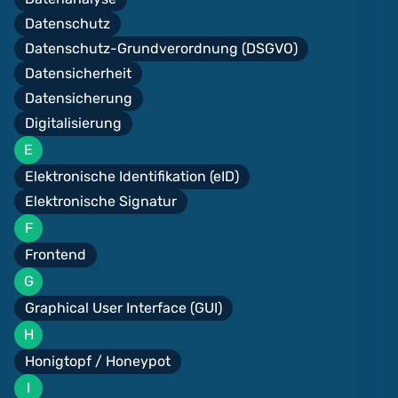
Datenschutz
Datenschutz-Grundverordnung (DSGVO)
Datensicherheit
Datensicherung
Digitalisierung
E
Elektronische Identifikation (eID)
Elektronische Signatur
F
Frontend
G
Graphical User Interface (GUI)
H
Honigtopf / Honeypot
I