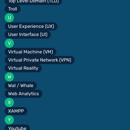
Top Level Domain (TLD)
Troll
U
User Experience (UX)
User Interface (UI)
V
Virtual Machine (VM)
Virtual Private Network (VPN)
Virtual Reality
W
Wal / Whale
Web Analytics
X
XAMPP
Y
Youtube