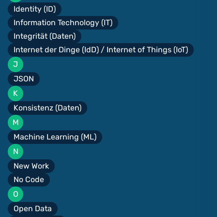
Identity (ID)
Information Technology (IT)
Integrität (Daten)
Internet der Dinge (IdD) / Internet of Things (IoT)
J
JSON
K
Konsistenz (Daten)
M
Machine Learning (ML)
N
New Work
No Code
O
Open Data