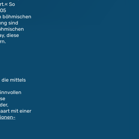
rt.« So
905
en böhmischen
ung sind
böhmischen
y, diese
rn.
 die mittels
innvollen
ose
der,
art mit einer
lionen-