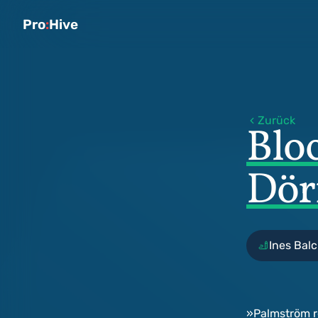
Pro
:
Hive
Zurück
Blo
Dör
Ines Balc
»Palmström re