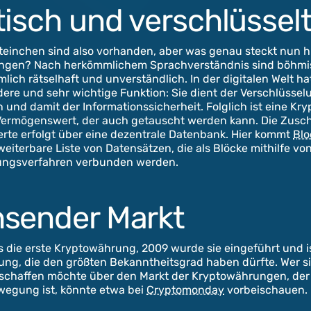
tisch und verschlüssel
steinchen sind also vorhanden, aber was genau steckt nun h
ngen? Nach herkömmlichem Sprachverständnis sind böhmi
mlich rätselhaft und unverständlich. In der digitalen Welt ha
ere und sehr wichtige Funktion: Sie dient der Verschlüssel
 und damit der Informationssicherheit. Folglich ist eine K
r Vermögenswert, der auch getauscht werden kann. Die Zusc
te erfolgt über eine dezentrale Datenbank. Hier kommt
Blo
rweiterbare Liste von Datensätzen, die als Blöcke mithilfe vo
ungsverfahren verbunden werden.
sender Markt
als die erste Kryptowährung, 2009 wurde sie eingeführt und ist
rung, die den größten Bekanntheitsgrad haben dürfte. Wer s
rschaffen möchte über den Markt der Kryptowährungen, der 
wegung ist, könnte etwa bei
Cryptomonday
vorbeischauen.