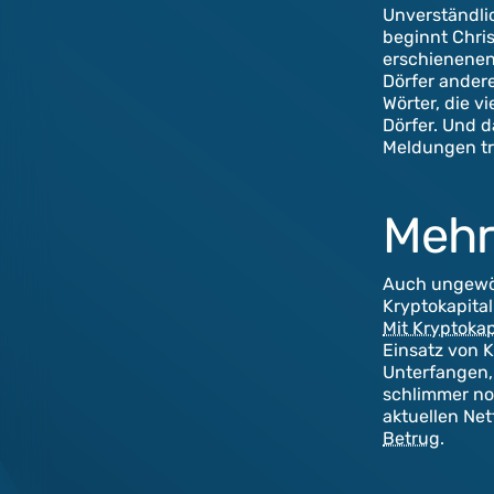
Unverständlic
beginnt Chri
erschienenen
Dörfer ander
Wörter, die v
Dörfer. Und d
Meldungen tra
Mehr
Auch ungewöhn
Kryptokapital
Mit Kryptoka
Einsatz von 
Unterfangen,
schlimmer no
aktuellen Netf
Betrug
.