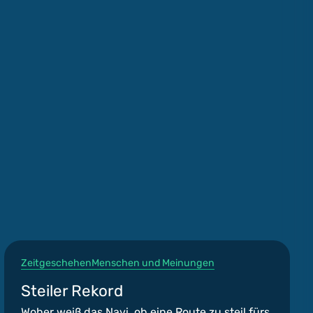
Zeitgeschehen
Menschen und Meinungen
Steiler Rekord
Woher weiß das Navi, ob eine Route zu steil fürs