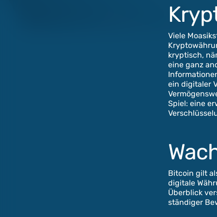
Kryp
Viele Moasik
Kryptowähru
kryptisch, nä
eine ganz and
Informationen
ein digitale
Vermögenswer
Spiel: eine e
Verschlüssel
Wach
Bitcoin gilt 
digitale Wäh
Überblick ve
ständiger Be