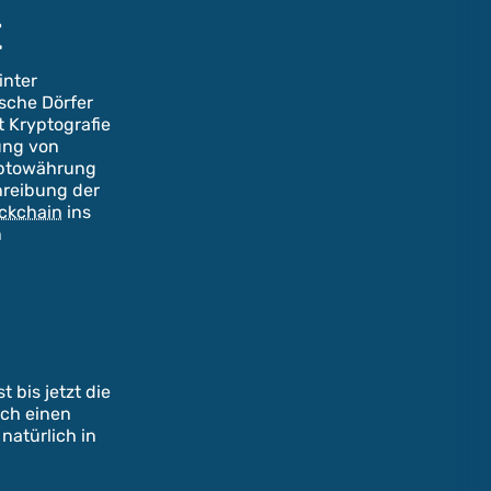
t
inter
sche Dörfer
t Kryptografie
ung von
ryptowährung
hreibung der
ckchain
ins
n
 bis jetzt die
ich einen
natürlich in