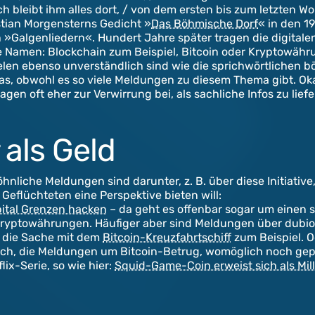
h bleibt ihm alles dort, / von dem ersten bis zum letzten Wo
stian Morgensterns Gedicht »
Das Böhmische Dorf
« in den 1
 »Galgenliedern«. Hundert Jahre später tragen die digital
e Namen: Blockchain zum Beispiel, Bitcoin oder Kryptowähr
ielen ebenso unverständlich sind wie die sprichwörtlichen 
as, obwohl es so viele Meldungen zu diesem Thema gibt. Oka
gen oft eher zur Verwirrung bei, als sachliche Infos zu liefe
 als Geld
liche Meldungen sind darunter, z. B. über diese Initiative,
 Geflüchteten eine Perspektive bieten will:
pital Grenzen hacken
– da geht es offenbar sogar um einen s
Kryptowährungen. Häufiger aber sind Meldungen über dubi
 die Sache mit dem
Bitcoin-Kreuzfahrtschiff
zum Beispiel. O
ch, die Meldungen um Bitcoin-Betrug, womöglich noch gepa
lix-Serie, so wie hier:
Squid-Game-Coin erweist sich als Mil